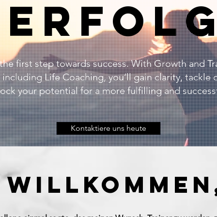
ERFOL
 the first step towards success. With Growth and T
including Life Coaching, you’ll gain clarity, tackle 
ock your potential for a more fulfilling and successfu
Kontaktiere uns heute
 willkommen