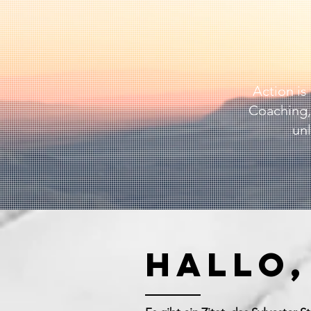
Action is
Coaching, 
unl
Hallo,