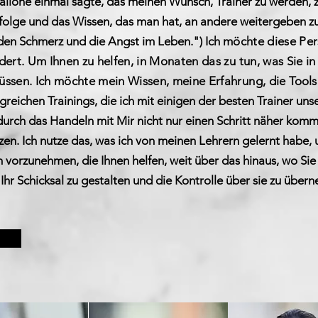
 Stallone einmal sagte, das meinen Wunsch, Trainer zu werden
serfolge und das Wissen, das man hat, an andere weitergeben
 den Schmerz und die Angst im Leben.") Ich
möchte diese Per
dert. Um Ihnen zu helfen, in Monaten das zu tun, was Sie i
üssen. Ich möchte mein Wissen, meine Erfahrung, die
Tools 
eichen Trainings, die ich mit einigen der besten Trainer unse
durch das Handeln mit Mir nicht nur einen Schritt näher komm
zen. Ich nutze das, was ich von meinen Lehrern gelernt habe,
vorzunehmen, die Ihnen helfen, weit über das hinaus, wo Sie je
 Ihr Schicksal zu gestalten und die Kontrolle über sie zu über