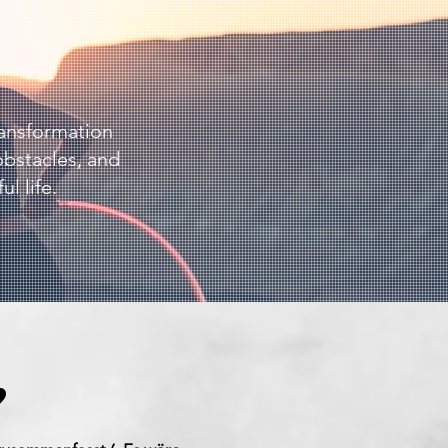
G
ransformation
obstacles, and
l life.
,