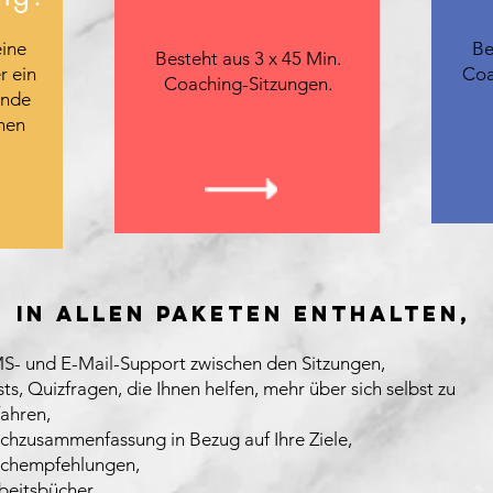
ine
Be
Besteht aus 3 x 45 Min.
r ein
Coa
Coaching-Sitzungen.
Ende
hen
in allen Paketen enthalten,​
S- und E-Mail-Support zwischen den Sitzungen,
sts, Quizfragen, die Ihnen helfen, mehr über sich selbst zu
fahren,
chzusammenfassung in Bezug auf Ihre Ziele,
chempfehlungen,
beitsbücher,