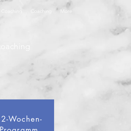
Coaching
Coaching
More
coaching
12-Wochen-
Programm