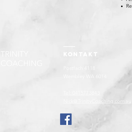
Re
Kontakt
Postfach 4118
Wembley WA 6014
Tel: 0415773843
Nick@TrinityCoaching.com.au