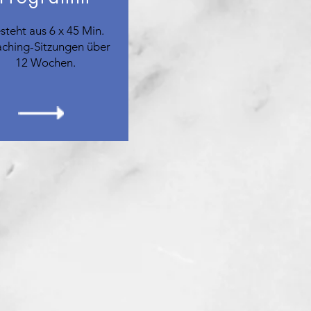
steht aus 6 x 45 Min.
ching-Sitzungen über
12 Wochen.