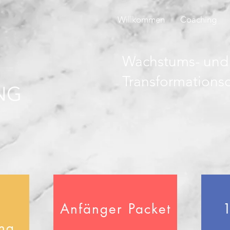
Willkommen
Coaching
Wachstums- und
Transformations
n
Anfänger Packet
ung.