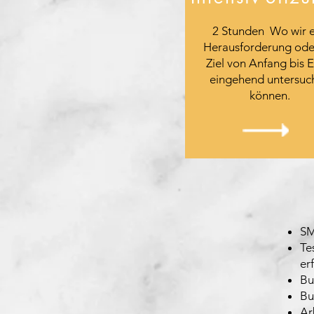
2 Stunden Wo wir e
Herausforderung ode
Ziel von Anfang bis 
eingehend untersuc
können.
SM
Te
er
Bu
Bu
Ar